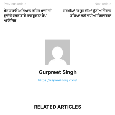
Previous article
Next article
ਖੇਤ ਬਚਾਓ ਅਭਿਆਨ ਤਹਿਤ ਖਾਦਾਂ ਦੀ
ਗਰਮੀਆਂ ‘ਚ ਜੂਨ ਦੀਆਂ ਛੁੱਟੀਆਂ ਦੌਰਾਨ
ਸੁਚੱਜੀ ਵਰਤੋਂ ਬਾਰੇ ਜਾਗਰੂਕਤਾ ਕੈਂਪ
ਬੱਚਿਆਂ ਲਈ ਵਧੀਆਂ ਦਿਨਚਰਚਾ
ਆਯੋਜਿਤ
Gurpreet Singh
https://rajneetiyug.com/
RELATED ARTICLES