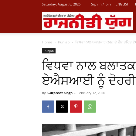
Saturday, August 8, 2026
Sign in / Join
ENGLISH
L
Home
Punjab
ਵਿਧਵਾ ਨਾਲ ਬਲਾਤਕਾਰ ਕਰਨ ਦੇ ਦੋਸ਼ ਤਹਿਤ ਏ
P
Punjab
ਵਿਧਵਾ ਨਾਲ ਬਲਾਤਕਾ
N
ਏਐਸਆਈ ਨੂੰ ਦੋਹਰੀ
By
Gurpreet Singh
-
February 12, 2026