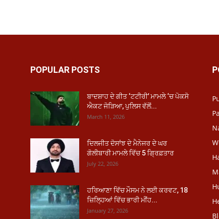
POPULAR POSTS
P
ਬਾਦਸ਼ਾਹ ਦੇ ਗੀਤ ‘ਟਟੀਰੀ’ ਮਾਮਲੇ ‘ਚ ਪੋਕਸੋ
P
ਐਕਟ ਜੋੜਿਆ, ਪੁਲਿਸ ਵੱਲੋਂ...
Pa
March 11, 2026
N
W
ਦਿਲਜੀਤ ਦੋਸਾਂਝ ਦੇ ਮੈਨੇਜਰ ਦੇ ਘਰ
ਗੋਲੀਬਾਰੀ ਮਾਮਲੇ ਵਿੱਚ 5 ਗ੍ਰਿਫ਼ਤਾਰ
H
July 22, 2026
M
H
ਹਰਿਆਣਾ ਵਿੱਚ ਮੌਸਮ ਨੇ ਲਈ ਕਰਵਟ, 18
ਜ਼ਿਲ੍ਹਿਆਂ ਵਿੱਚ ਭਾਰੀ ਮੀਂਹ...
He
January 27, 2026
B