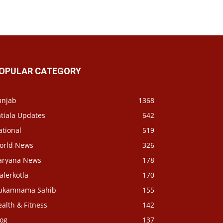
OPULAR CATEGORY
unjab
1368
tiala Updates
642
ational
519
orld News
326
aryana News
178
alerkotla
170
ukamnama Sahib
155
alth & Fitness
142
log
137