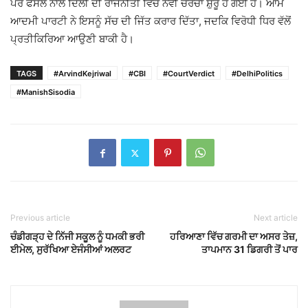
ਪਰ ਫੈਸਲੇ ਨਾਲ ਦਿੱਲੀ ਦੀ ਰਾਜਨੀਤੀ ਵਿੱਚ ਨਵੀਂ ਚਰਚਾ ਸ਼ੁਰੂ ਹੋ ਗਈ ਹੈ। ਆਮ
ਆਦਮੀ ਪਾਰਟੀ ਨੇ ਇਸਨੂੰ ਸੱਚ ਦੀ ਜਿੱਤ ਕਰਾਰ ਦਿੱਤਾ, ਜਦਕਿ ਵਿਰੋਧੀ ਧਿਰ ਵੱਲੋਂ
ਪ੍ਰਤੀਕਿਰਿਆ ਆਉਣੀ ਬਾਕੀ ਹੈ।
TAGS
#ArvindKejriwal
#CBI
#CourtVerdict
#DelhiPolitics
#ManishSisodia
Previous article
Next article
ਚੰਡੀਗੜ੍ਹ ਦੇ ਨਿੱਜੀ ਸਕੂਲ ਨੂੰ ਧਮਕੀ ਭਰੀ
ਹਰਿਆਣਾ ਵਿੱਚ ਗਰਮੀ ਦਾ ਅਸਰ ਤੇਜ਼,
ਈਮੇਲ, ਸੁਰੱਖਿਆ ਏਜੰਸੀਆਂ ਅਲਰਟ
ਤਾਪਮਾਨ 31 ਡਿਗਰੀ ਤੋਂ ਪਾਰ