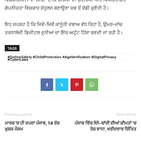
ਗੋਪਨੀਯਤਾ ਵਿਚਕਾਰ ਸੰਤੁਲਨ ਬਣਾਉਣਾ ਸਭ ਤੋਂ ਵੱਡੀ ਚੁਣੌਤੀ ਹੈ।
ਇਹ ਸਪਸ਼ਟ ਹੈ ਕਿ ਜਿਵੇਂ-ਜਿਵੇਂ ਕਾਨੂੰਨੀ ਦਬਾਅ ਵੱਧ ਰਿਹਾ ਹੈ, ਉਮਰ-ਜਾਂਚ
ਤਕਨਾਲੋਜੀ ਡਿਜੀਟਲ ਦੁਨੀਆ ਦਾ ਇੱਕ ਅਟੁੱਟ ਹਿੱਸਾ ਬਣਦੀ ਜਾ ਰਹੀ ਹੈ।
TAGS
#OnlineSafety #ChildProtection #AgeVerification #DigitalPrivacy
#CyberLaws
Previous article
Next article
ਮਾਰਚ ‘ਚ ਹੀ ਤਪਦਾ ਪੰਜਾਬ, 14 ਤੱਕ
ਪੰਜਾਬ ਵਿੱਚ ਸੋਨੇ-ਚਾਂਦੀ ਦੀਆਂ ਕੀਮਤਾਂ ‘ਚ
ਖੁਸ਼ਕ ਮੌਸਮ
ਤੇਜ਼ ਵਾਧਾ, ਖਰੀਦਦਾਰ ਚਿੰਤਿਤ