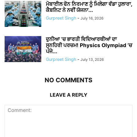
ਮੋਬਾਈਲ ਫੋਨ ਨਿਰਮਾਣ ਨੂੰ ਮਿਲੇਗਾ ਵੱਡਾ ਹੁਲਾਰਾ,
ਕੈਬਨਿਟ ਨੇ ਨਵੀਂ ਯੋਜਨਾ...
Gurpreet Singh
-
July 16, 2026
ਦੁਨੀਆ ’ਚ ਭਾਰਤੀ ਵਿਦਿਆਰਥੀਆਂ ਦਾ
ਸੁਨਹਿਰੀ ਪਰਚਮ! Physics Olympiad ’ਚ
ਪੰਜੇ...
Gurpreet Singh
-
July 13, 2026
NO COMMENTS
LEAVE A REPLY