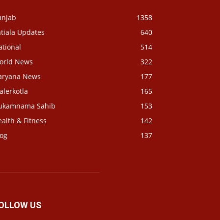
unjab
1358
tiala Updates
640
ational
514
orld News
322
aryana News
177
alerkotla
165
ukamnama Sahib
153
alth & Fitness
142
log
137
OLLOW US