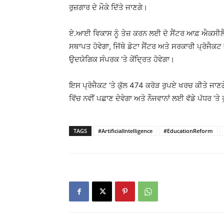
ਰੁਜ਼ਗਾਰ ਦੇ ਮੌਕੇ ਦਿੱਤੇ ਜਾਣਗੇ।
ਏ.ਆਈ ਵਿਕਾਸ ਨੂੰ ਤੇਜ਼ ਕਰਨ ਲਈ ਦੋ ਸੈਂਟਰ ਆਫ਼ ਐਕਸੀਲੈ
ਸਥਾਪਤ ਹੋਵੇਗਾ, ਜਿੱਥੇ ਡੇਟਾ ਸੈਂਟਰ ਅਤੇ ਸਰਕਾਰੀ ਪ੍ਰੋਜੈਕਟ
ਉਦਯੋਗਿਕ ਸੰਪਰਕ ‘ਤੇ ਕੇਂਦ੍ਰਿਤ ਹੋਵੇਗਾ।
ਇਸ ਪ੍ਰੋਜੈਕਟ ‘ਤੇ ਕੁੱਲ 474 ਕਰੋੜ ਰੁਪਏ ਖਰਚ ਕੀਤੇ ਜਾ
ਵਿੱਚ ਨਵੀਂ ਪਛਾਣ ਦੇਵੇਗਾ ਅਤੇ ਨੌਜਵਾਨਾਂ ਲਈ ਵੱਡੇ ਪੱਧਰ ‘ਤੇ 
TAGS
#ArtificialIntelligence
#EducationReform