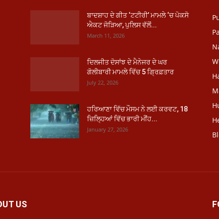
ਬਾਦਸ਼ਾਹ ਦੇ ਗੀਤ ‘ਟਟੀਰੀ’ ਮਾਮਲੇ ‘ਚ ਪੋਕਸੋ
P
ਐਕਟ ਜੋੜਿਆ, ਪੁਲਿਸ ਵੱਲੋਂ...
Pa
March 11, 2026
N
W
ਦਿਲਜੀਤ ਦੋਸਾਂਝ ਦੇ ਮੈਨੇਜਰ ਦੇ ਘਰ
ਗੋਲੀਬਾਰੀ ਮਾਮਲੇ ਵਿੱਚ 5 ਗ੍ਰਿਫ਼ਤਾਰ
H
July 22, 2026
M
H
ਹਰਿਆਣਾ ਵਿੱਚ ਮੌਸਮ ਨੇ ਲਈ ਕਰਵਟ, 18
ਜ਼ਿਲ੍ਹਿਆਂ ਵਿੱਚ ਭਾਰੀ ਮੀਂਹ...
He
January 27, 2026
B
OUT US
F