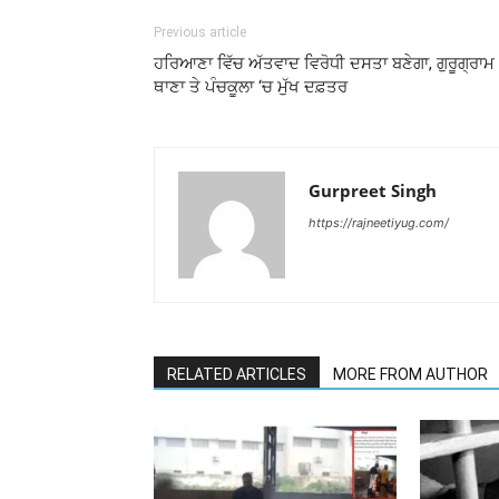
Previous article
ਹਰਿਆਣਾ ਵਿੱਚ ਅੱਤਵਾਦ ਵਿਰੋਧੀ ਦਸਤਾ ਬਣੇਗਾ, ਗੁਰੂਗ੍ਰਾਮ
ਥਾਣਾ ਤੇ ਪੰਚਕੂਲਾ ‘ਚ ਮੁੱਖ ਦਫ਼ਤਰ
Gurpreet Singh
https://rajneetiyug.com/
RELATED ARTICLES
MORE FROM AUTHOR