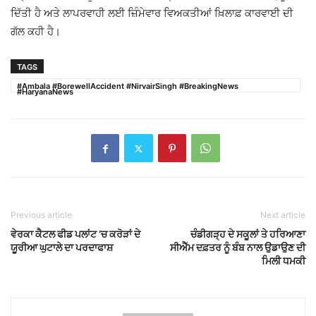
ਦਿੱਤੀ ਹੈ ਅਤੇ ਲਾਪਰਵਾਹੀ ਲਈ ਜ਼ਿੰਮੇਵਾਰ ਵਿਅਕਤੀਆਂ ਖ਼ਿਲਾਫ਼ ਕਾਰਵਾਈ ਦੀ
ਗੱਲ ਕਹੀ ਹੈ।
TAGS
#Ambala #BorewellAccident #NirvairSingh #BreakingNews
#HaryanaNews
Previous article
Next article
ਵੇਰਕਾ ਕੈਟਲ ਫੀਡ ਪਲਾਂਟ ‘ਚ ਕਰੋੜਾਂ ਦੇ
ਚੰਡੀਗੜ੍ਹ ਦੇ ਸਕੂਲਾਂ ਤੇ ਹਰਿਆਣਾ
ਯੂਰੀਆ ਘੁਟਾਲੇ ਦਾ ਪਰਦਾਫਾਸ਼
ਸੀਐੱਮ ਦਫ਼ਤਰ ਨੂੰ ਬੰਬ ਨਾਲ ਉਡਾਉਣ ਦੀ
ਮਿਲੀ ਧਮਕੀ