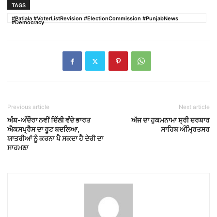
TAGS
#Patiala #VoterListRevision #ElectionCommission #PunjabNews
#Democracy
Previous article
Next article
ਅੰਬ-ਅੰਦੌਰਾ ਨਵੀਂ ਦਿੱਲੀ ਵੰਦੇ ਭਾਰਤ
ਅੱਜ ਦਾ ਹੁਕਮਨਾਮਾ ਸ੍ਰੀ ਦਰਬਾਰ
ਐਕਸਪ੍ਰੈਸ ਦਾ ਰੂਟ ਬਦਲਿਆ,
ਸਾਹਿਬ ਅੰਮ੍ਰਿਤਸਰ
ਯਾਤਰੀਆਂ ਨੂੰ ਕਰਨਾ ਪੈ ਸਕਦਾ ਹੈ ਦੇਰੀ ਦਾ
ਸਾਹਮਣਾ