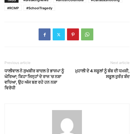
TAGS
#BreakingNews
#BritishColumbia
#CanadaShooting
#RCMP
#SchoolTragedy
Previous article
Next article
ਧਾਲੀਵਾਲ ਨੇ ਸੁਖਬੀਰ ਬਾਦਲ ਤੇ ਭਾਜਪਾ ਨੂੰ
ਮੁਹਾਲੀ ਦੇ 4 ਸਕੂਲਾਂ ਨੂੰ ਬੰਬ ਦੀ ਧਮਕੀ,
ਘੇਰਿਆ; ਕਿਹਾ ਜਿਨ੍ਹਾਂ ਦੇ ਰਾਜ ‘ਚ ਨਸ਼ਾ
ਸਕੂਲ ਤੁਰੰਤ ਬੰਦ
ਵਧਿਆ, ਉਹ ਅੱਜ ਬਣ ਰਹੇ ਹਨ ਨਸ਼ਾ
ਵਿਰੋਧੀ