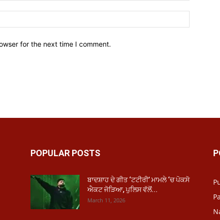
owser for the next time I comment.
POPULAR POSTS
P
ਬਾਦਸ਼ਾਹ ਦੇ ਗੀਤ ‘ਟਟੀਰੀ’ ਮਾਮਲੇ ‘ਚ ਪੋਕਸੋ
P
ਐਕਟ ਜੋੜਿਆ, ਪੁਲਿਸ ਵੱਲੋਂ...
Pa
March 11, 2026
N