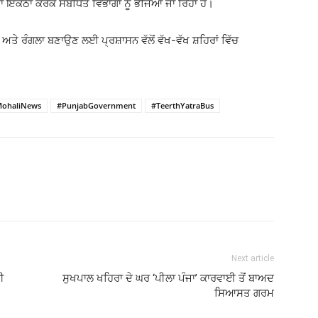
ਟਾ ਇਕੱਠਾ ਕਰਕੇ ਸੰਬੰਧਿਤ ਵਿਭਾਗਾਂ ਨੂੰ ਭੇਜਿਆ ਜਾ ਰਿਹਾ ਹੈ।
ਤੇ ਰੰਗਲਾ ਬਣਾਉਣ ਲਈ ਪ੍ਰਸ਼ਾਸਨ ਵੱਲੋਂ ਵੱਖ-ਵੱਖ ਸ਼ਹਿਰਾਂ ਵਿੱਚ
ohaliNews
#PunjabGovernment
#TeerthYatraBus
Next article
ੀ
ਸੁਖਪਾਲ ਖਹਿਰਾ ਦੇ ਘਰ ‘ਪੀਲਾ ਪੰਜਾ’ ਕਾਰਵਾਈ ਤੋਂ ਬਾਅਦ
ਸਿਆਸਤ ਗਰਮ