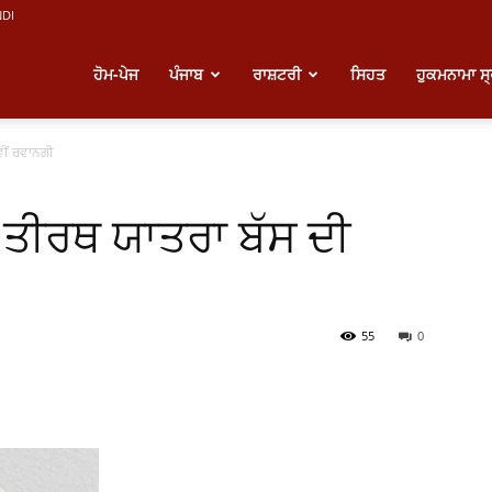
NDI
atest
ਹੋਮ-ਪੇਜ
ਪੰਜਾਬ
ਰਾਸ਼ਟਰੀ
ਸਿਹਤ
ਹੁਕਮਨਾਮਾ ਸ
6ਵੀਂ ਰਵਾਨਗੀ
unjabi
ਰੀ ਤੀਰਥ ਯਾਤਰਾ ਬੱਸ ਦੀ
ews
55
0