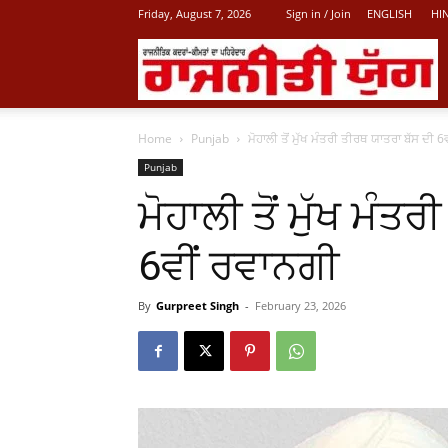
Friday, August 7, 2026
Sign in / Join
ENGLISH
HI
L
Home
Punjab
ਮੋਹਾਲੀ ਤੋਂ ਮੁੱਖ ਮੰਤਰੀ ਤੀਰਥ ਯਾਤਰਾ ਬੱਸ ਦੀ 
P
Punjab
ਮੋਹਾਲੀ ਤੋਂ ਮੁੱਖ ਮੰਤ
N
6ਵੀਂ ਰਵਾਨਗੀ
By
Gurpreet Singh
-
February 23, 2026