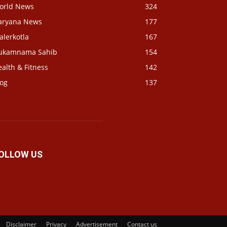
orld News
324
aryana News
177
alerkotla
167
ukamnama Sahib
154
alth & Fitness
142
log
137
OLLOW US
Disclaimer
Privacy
Advertisement
Contact us