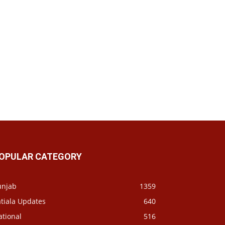
OPULAR CATEGORY
unjab
1359
tiala Updates
640
ational
516