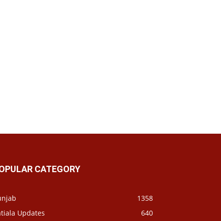
OPULAR CATEGORY
unjab
1358
tiala Updates
640