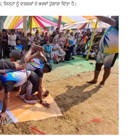
ਿਨ੍ਹਾਂ ਨੂੰ ਦਰਸ਼ਕਾਂ ਨੇ ਭਰਵਾਂ ਹੁੰਗਾਰਾ ਦਿੱਤਾ ਹੈ।