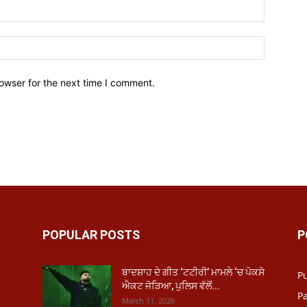
owser for the next time I comment.
POPULAR POSTS
P
ਬਾਦਸ਼ਾਹ ਦੇ ਗੀਤ ‘ਟਟੀਰੀ’ ਮਾਮਲੇ ‘ਚ ਪੋਕਸੋ
P
ਐਕਟ ਜੋੜਿਆ, ਪੁਲਿਸ ਵੱਲੋਂ...
Pa
March 11, 2026