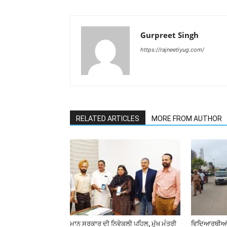
Gurpreet Singh
https://rajneetiyug.com/
RELATED ARTICLES
MORE FROM AUTHOR
ਮਾਨ ਸਰਕਾਰ ਦੀ ਨਿਵੇਕਲੀ ਪਹਿਲ, ਮੁੱਖ ਮੰਤਰੀ
ਵਿਦਿਆਰਥੀਆਂ ਤ