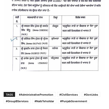
TAGS
#AdministrativePromotion
#CivilServices
#GovtJobs
#GroupBServices
#NaibTehsildar
#PunjabGovernment