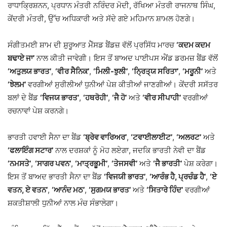
ਰਾਧਾਕ੍ਰਿਸ਼ਨਨ, ਪ੍ਰਧਾਨ ਮੰਤਰੀ ਨਰਿੰਦਰ ਮੋਦੀ, ਰੱਖਿਆ ਮੰਤਰੀ ਰਾਜਨਾਥ ਸਿੰਘ,
ਕੇਂਦਰੀ ਮੰਤਰੀ, ਉੱਚ ਅਧਿਕਾਰੀ ਅਤੇ ਸੱਦੇ ਗਏ ਮਹਿਮਾਨ ਸ਼ਾਮਲ ਹੋਣਗੇ।
ਸੰਗੀਤਮਈ ਸ਼ਾਮ ਦੀ ਸ਼ੁਰੂਆਤ ਮੈੱਸਡ ਬੈਂਡਜ਼ ਵੱਲੋਂ ਪ੍ਰਸਿੱਧ ਮਾਰਚ
‘ਕਦਮ ਕਦਮ
ਬਢਾਏ ਜਾ’
ਨਾਲ ਕੀਤੀ ਜਾਵੇਗੀ। ਇਸ ਤੋਂ ਬਾਅਦ ਪਾਈਪਸ ਐਂਡ ਡਰਮਜ਼ ਬੈਂਡ ਵੱਲੋਂ
‘ਅਤੁਲਯ ਭਾਰਤ’
,
‘ਵੀਰ ਸੈਨਿਕ’
,
‘ਮਿਲੀ-ਝੁਲੀ’
,
‘ਨ੍ਰਿਤ੍ਯ ਸਰਿਤਾ’
,
‘ਮਰੂਨੀ’
ਅਤੇ
‘ਝੇਲਮ’
ਵਰਗੀਆਂ ਸੁਰੀਲੀਆਂ ਧੁਨੀਆਂ ਪੇਸ਼ ਕੀਤੀਆਂ ਜਾਣਗੀਆਂ। ਕੇਂਦਰੀ ਸਸੱਤਰ
ਬਲਾਂ ਦੇ ਬੈਂਡ
‘ਵਿਜਯ ਭਾਰਤ’
,
‘ਹਥਰੋਹੀ’
,
‘ਜੈ ਹੋ’
ਅਤੇ
‘ਵੀਰ ਸੀਪਾਹੀ’
ਵਰਗੀਆਂ
ਰਚਨਾਵਾਂ ਪੇਸ਼ ਕਰਨਗੇ।
ਭਾਰਤੀ ਹਵਾਈ ਸੈਨਾ ਦਾ ਬੈਂਡ
‘ਬ੍ਰੇਵ ਵਾਰਿਅਰ’
,
‘ਟਵਾਈਲਾਈਟ’
,
‘ਅਲਰਟ’
ਅਤੇ
‘ਫਲਾਇੰਗ ਸਟਾਰ’
ਨਾਲ ਦਰਸ਼ਕਾਂ ਨੂੰ ਮੋਹ ਲਏਗਾ, ਜਦਕਿ ਭਾਰਤੀ ਨੇਵੀ ਦਾ ਬੈਂਡ
‘ਨਮਸਤੇ’
,
‘ਸਾਗਰ ਪਵਨ’
,
‘ਮਾਤ੍ਰਭੂਮੀ’
,
‘ਤੇਜਸਵੀ’
ਅਤੇ
‘ਜੈ ਭਾਰਤੀ’
ਪੇਸ਼ ਕਰੇਗਾ।
ਇਸ ਤੋਂ ਬਾਅਦ ਭਾਰਤੀ ਸੈਨਾ ਦਾ ਬੈਂਡ
‘ਵਿਜਯੀ ਭਾਰਤ’
,
‘ਆਰੰਭ ਹੈ, ਪ੍ਰਚੰਡ ਹੈ’
,
‘ਏ
ਵਤਨ, ਏ ਵਤਨ’
,
‘ਆਨੰਦ ਮਠ’
,
‘ਸੁਗਮਯ ਭਾਰਤ’
ਅਤੇ
‘ਸਿਤਾਰੇ ਹਿੰਦ’
ਵਰਗੀਆਂ
ਸ਼ਕਤੀਸ਼ਾਲੀ ਧੁਨੀਆਂ ਨਾਲ ਮੰਚ ਸੰਭਾਲੇਗਾ।