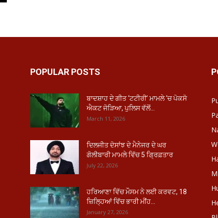
POPULAR POSTS
P
ਬਾਦਸ਼ਾਹ ਦੇ ਗੀਤ ‘ਟਟੀਰੀ’ ਮਾਮਲੇ ‘ਚ ਪੋਕਸੋ
P
ਐਕਟ ਜੋੜਿਆ, ਪੁਲਿਸ ਵੱਲੋਂ...
Pa
March 11, 2026
Na
W
ਦਿਲਜੀਤ ਦੋਸਾਂਝ ਦੇ ਮੈਨੇਜਰ ਦੇ ਘਰ
ਗੋਲੀਬਾਰੀ ਮਾਮਲੇ ਵਿੱਚ 5 ਗ੍ਰਿਫ਼ਤਾਰ
H
July 22, 2026
Ma
H
ਹਰਿਆਣਾ ਵਿੱਚ ਮੌਸਮ ਨੇ ਲਈ ਕਰਵਟ, 18
ਜ਼ਿਲ੍ਹਿਆਂ ਵਿੱਚ ਭਾਰੀ ਮੀਂਹ...
He
January 27, 2026
B