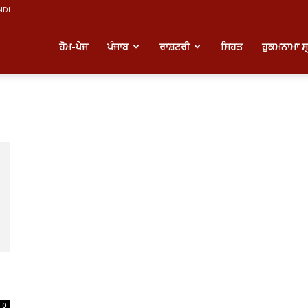
NDI
atest
ਹੋਮ-ਪੇਜ
ਪੰਜਾਬ
ਰਾਸ਼ਟਰੀ
ਸਿਹਤ
ਹੁਕਮਨਾਮਾ ਸ
unjabi
ews
0