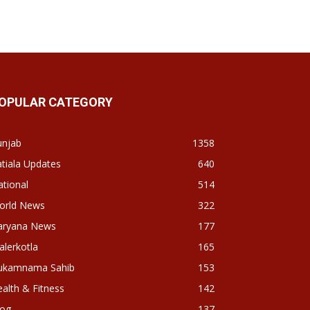
OPULAR CATEGORY
unjab
1358
tiala Updates
640
tional
514
orld News
322
aryana News
177
lerkotla
165
ukamnama Sahib
153
alth & Fitness
142
log
137