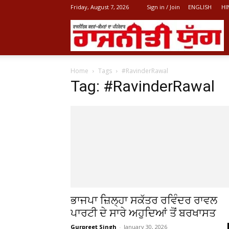
Friday, August 7, 2026
Sign in / Join
ENGLISH
HI
L
Home
Tags
#RavinderRawal
P
Tag: #RavinderRawal
N
ਭਾਜਪਾ ਜ਼ਿਲ੍ਹਾ ਸਕੱਤਰ ਰਵਿੰਦਰ ਰਾਵਲ
ਪਾਰਟੀ ਦੇ ਸਾਰੇ ਅਹੁਦਿਆਂ ਤੋਂ ਬਰਖਾਸਤ
Gurpreet Singh
-
January 30, 2026