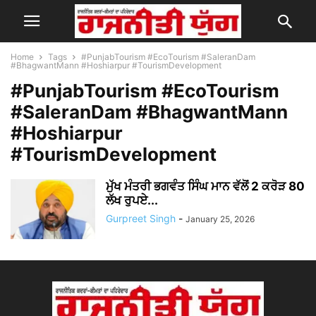
Home
Tags
#PunjabTourism #EcoTourism #SaleranDam
#BhagwantMann #Hoshiarpur #TourismDevelopment
#PunjabTourism #EcoTourism
#SaleranDam #BhagwantMann
#Hoshiarpur
#TourismDevelopment
ਮੁੱਖ ਮੰਤਰੀ ਭਗਵੰਤ ਸਿੰਘ ਮਾਨ ਵੱਲੋਂ 2 ਕਰੋੜ 80
ਲੱਖ ਰੁਪਏ...
Gurpreet Singh
-
January 25, 2026